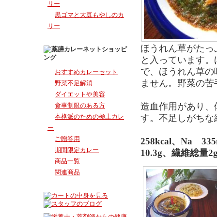
リー
黒ゴマと大豆もやしのカ
リー
ほうれん草がたっ
と入っています。
で、ほうれん草の
おすすめカレーセット
ません。野菜の苦
野菜不足解消
ダイエットや美容
造血作用があり、
食事制限のある方
す。不足しがちな
本格派のための極上カレ
ー
ご贈答用
258kcal、Na
期間限定カレー
10.3g、繊維総量2
商品一覧
関連商品