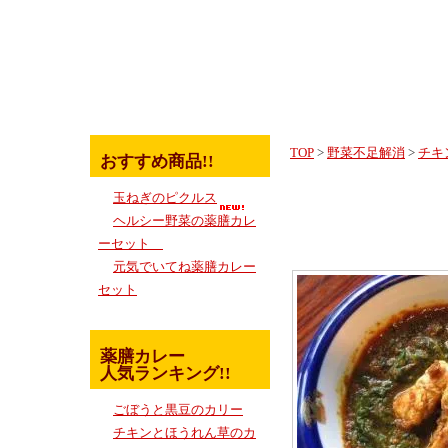
TOP
>
野菜不足解消
>
チキ
おすすめ商品!!
チキン
玉ねぎのピクルス
ヘルシー野菜の薬膳カレ
ーセット
元気でいてね薬膳カレー
セット
薬膳カレー
人気ランキング!!
ごぼうと黒豆のカリー
チキンとほうれん草のカ